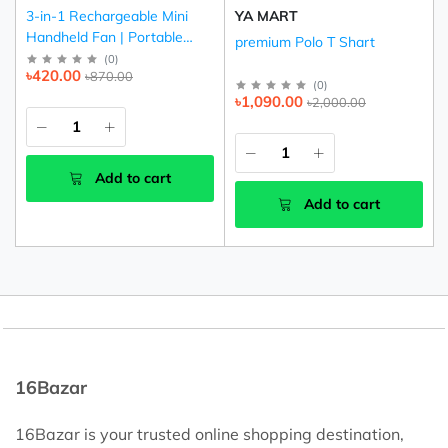
3-in-1 Rechargeable Mini
YA MART
Handheld Fan | Portable
premium Polo T Shart
USB Cooling Fan (Pink,
(
0
)
৳420.00
৳870.00
Purple & Green)
(
0
)
৳1,090.00
৳2,000.00
Add to cart
Add to cart
16Bazar
16Bazar is your trusted online shopping destination,