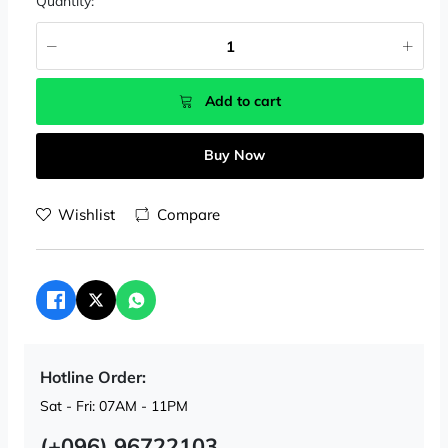
Quantity:
Add to cart
Buy Now
Wishlist
Compare
Hotline Order:
Sat - Fri: 07AM - 11PM
(+096) 96722103