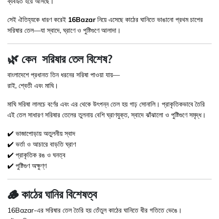
ব্যবহৃত হয়ে আসছে।
সেই ঐতিহ্যকে ধারণ করেই
16Bazar
নিয়ে এসেছে কাঠের ঘানিতে ভাঙানো প্রথম চাপের
সরিষার তেল—যা স্বাদে, ঘ্রাণে ও পুষ্টিগুণে আলাদা।
🌿 কেন সরিষার তেল বিশেষ?
বাংলাদেশে প্রধানত তিন ধরনের সরিষা পাওয়া যায়—
রাই, শ্বেতী এবং মাঘি।
মাঘি সরিষা লালচে বর্ণের এবং এর থেকে উৎপন্ন তেল হয় গাঢ় সোনালি। প্রাকৃতিকভাবে তৈরি
এই তেল সাধারণ সরিষার তেলের তুলনায় বেশি ঘ্রাণযুক্ত, স্বাদে ঝাঁঝালো ও পুষ্টিগুণে সমৃদ্ধ।
✔️ ভাজাপোড়ায় অতুলনীয় স্বাদ
✔️ ভর্তা ও আচারে বাড়তি ঘ্রাণ
✔️ প্রাকৃতিক রঙ ও ঘনত্ব
✔️ পুষ্টিগুণ অক্ষুণ্ণ
🪵 কাঠের ঘানির বিশেষত্ব
16Bazar-এর সরিষার তেল তৈরি হয় তেঁতুল কাঠের ঘানিতে ধীর গতিতে ভেঙে।