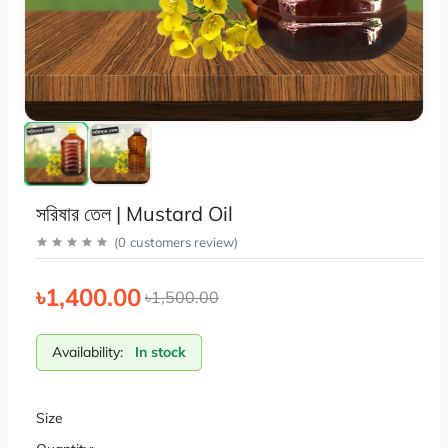
সরিষার তেল | Mustard Oil
(
0
customers review
)
৳1,400.00
৳1,500.00
Availability:
In stock
Size