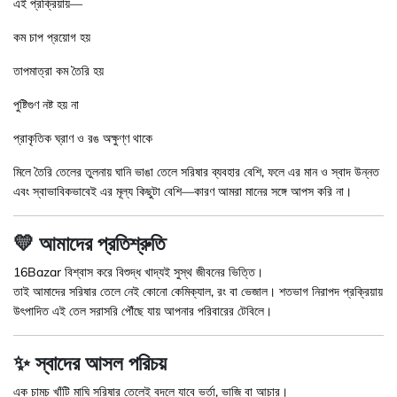
এই প্রক্রিয়ায়—
কম চাপ প্রয়োগ হয়
তাপমাত্রা কম তৈরি হয়
পুষ্টিগুণ নষ্ট হয় না
প্রাকৃতিক ঘ্রাণ ও রঙ অক্ষুণ্ণ থাকে
মিলে তৈরি তেলের তুলনায় ঘানি ভাঙা তেলে সরিষার ব্যবহার বেশি, ফলে এর মান ও স্বাদ উন্নত
এবং স্বাভাবিকভাবেই এর মূল্য কিছুটা বেশি—কারণ আমরা মানের সঙ্গে আপস করি না।
💛 আমাদের প্রতিশ্রুতি
16Bazar বিশ্বাস করে বিশুদ্ধ খাদ্যই সুস্থ জীবনের ভিত্তি।
তাই আমাদের সরিষার তেলে নেই কোনো কেমিক্যাল, রং বা ভেজাল। শতভাগ নিরাপদ প্রক্রিয়ায়
উৎপাদিত এই তেল সরাসরি পৌঁছে যায় আপনার পরিবারের টেবিলে।
✨ স্বাদের আসল পরিচয়
এক চামচ খাঁটি মাঘি সরিষার তেলেই বদলে যাবে ভর্তা, ভাজি বা আচার।